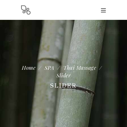
Home
/
SPA
/
Thai Massage
/
Slider
SLIDER