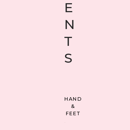
E
N
T
S
HAND
&
FEET